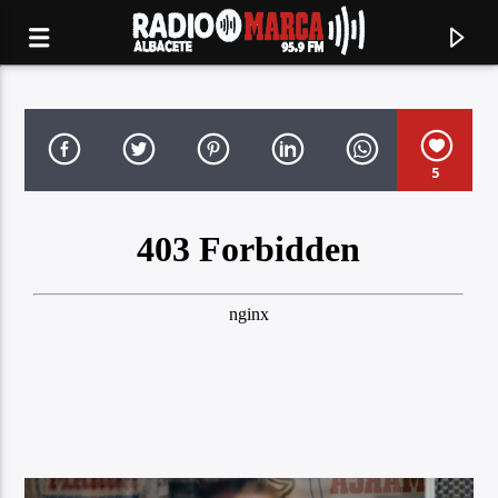
5
Canción actual
Radio Marca
Albacete