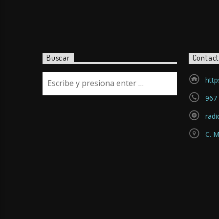
Buscar
Contac
http
967 
rad
C. M