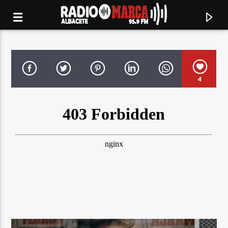
4
Canción actual
Radio Marca
Albacete