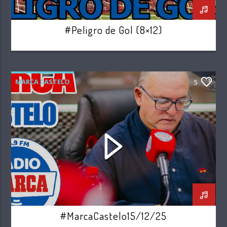
#Peligro de Gol (8×12)
MARCA CASTELO
5
#MarcaCastelo15/12/25