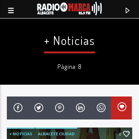
+ Noticias
Página: 8
Canción actual
Radio Marca
+ NOTICIAS
ALBACETE CIUDAD
Albacete
0