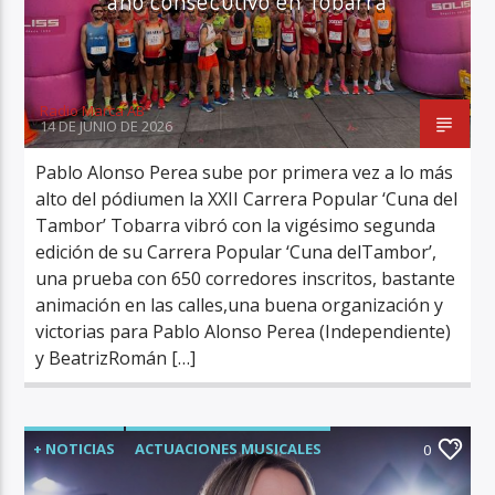
Radio Marca AB
14 DE JUNIO DE 2026
Pablo Alonso Perea sube por primera vez a lo más
alto del pódiumen la XXII Carrera Popular ‘Cuna del
Tambor’ Tobarra vibró con la vigésimo segunda
edición de su Carrera Popular ‘Cuna delTambor’,
una prueba con 650 corredores inscritos, bastante
animación en las calles,una buena organización y
victorias para Pablo Alonso Perea (Independiente)
y BeatrizRomán […]
+ NOTICIAS
ACTUACIONES MUSICALES
0
ALBACETE CIUDAD
ÚLTIMA HORA