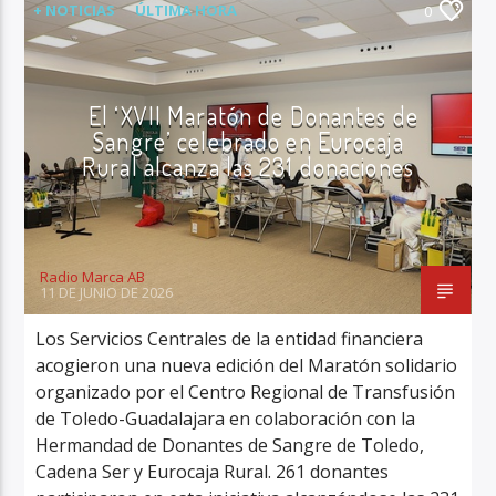
+ NOTICIAS
ÚLTIMA HORA
0
El ‘XVII Maratón de Donantes de
Sangre’ celebrado en Eurocaja
Rural alcanza las 231 donaciones
Radio Marca AB
11 DE JUNIO DE 2026
Los Servicios Centrales de la entidad financiera
acogieron una nueva edición del Maratón solidario
organizado por el Centro Regional de Transfusión
de Toledo-Guadalajara en colaboración con la
Hermandad de Donantes de Sangre de Toledo,
Cadena Ser y Eurocaja Rural. 261 donantes