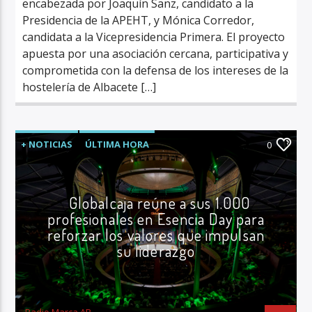
encabezada por Joaquín Sanz, candidato a la
Presidencia de la APEHT, y Mónica Corredor,
candidata a la Vicepresidencia Primera. El proyecto
apuesta por una asociación cercana, participativa y
comprometida con la defensa de los intereses de la
hostelería de Albacete […]
+ NOTICIAS
ÚLTIMA HORA
0
Globalcaja reúne a sus 1.000
profesionales en Esencia Day para
reforzar los valores que impulsan
su liderazgo
Radio Marca AB