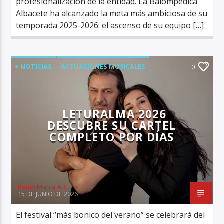
profesionalización de la entidad. La Balompédica
Albacete ha alcanzado la meta más ambiciosa de su
temporada 2025-2026: el ascenso de su equipo […]
+ NOTICIAS
ACTUACIONES MUSICALES
0
ÚLTIMA HORA
LETURALMA 2026
DESCUBRE SU CARTEL
COMPLETO POR DÍAS
Radio Marca AB
15 DE JUNIO DE 2026
El festival “más bonico del verano” se celebrará del