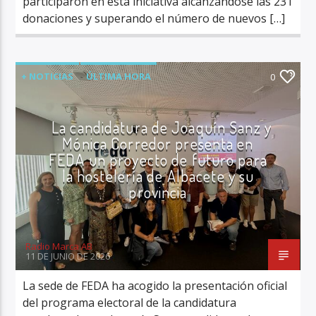
participaron en esta iniciativa alcanzándose las 231
donaciones y superando el número de nuevos […]
+ NOTICIAS
ÚLTIMA HORA
0
La candidatura de Joaquín Sanz y
Mónica Corredor presenta en
FEDA un proyecto de futuro para
la hostelería de Albacete y su
provincia
Radio Marca AB
11 DE JUNIO DE 2026
La sede de FEDA ha acogido la presentación oficial
del programa electoral de la candidatura