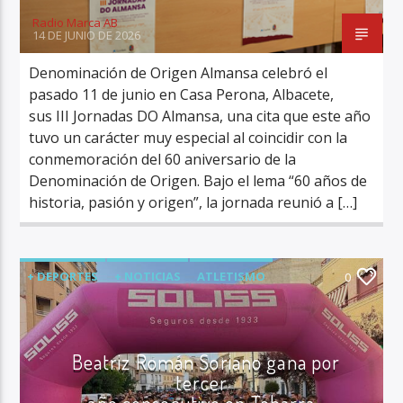
Radio Marca AB
14 DE JUNIO DE 2026
Denominación de Origen Almansa celebró el
pasado 11 de junio en Casa Perona, Albacete,
sus III Jornadas DO Almansa, una cita que este año
tuvo un carácter muy especial al coincidir con la
conmemoración del 60 aniversario de la
Denominación de Origen. Bajo el lema “60 años de
historia, pasión y origen”, la jornada reunió a […]
+ DEPORTES
+ NOTICIAS
ATLETISMO
0
ÚLTIMA HORA
Beatriz Román Soriano gana por
tercer
año consecutivo en Tobarra