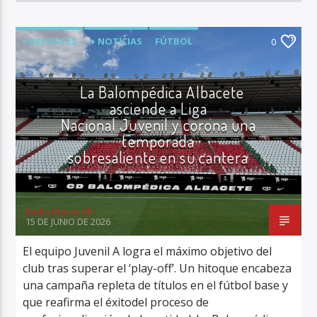
+ DEPORTES
+ NOTICIAS
FÚTBOL
0
ÚLTIMA HORA
La Balompédica Albacete
asciende a Liga
Nacional Juvenil y corona una
temporada
sobresaliente en su cantera
Radio Marca AB
15 DE JUNIO DE 2026
El equipo Juvenil A logra el máximo objetivo del
club tras superar el ‘play-off’. Un hitoque encabeza
una campaña repleta de títulos en el fútbol base y
que reafirma el éxitodel proceso de