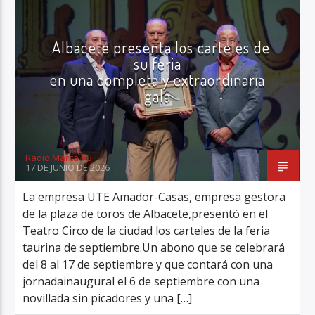
FERIA DE ALBACETE
ÚLTIMA HORA
Albacete presenta los carteles de
su feria
en una completa y extraordinaria
gala
Radio Marca AB
Radio Marca AB
17 DE JUNIO DE 2026
La empresa UTE Amador-Casas, empresa gestora
de la plaza de toros de Albacete,presentó en el
Teatro Circo de la ciudad los carteles de la feria
taurina de septiembre.Un abono que se celebrará
del 8 al 17 de septiembre y que contará con una
jornadainaugural el 6 de septiembre con una
novillada sin picadores y una […]