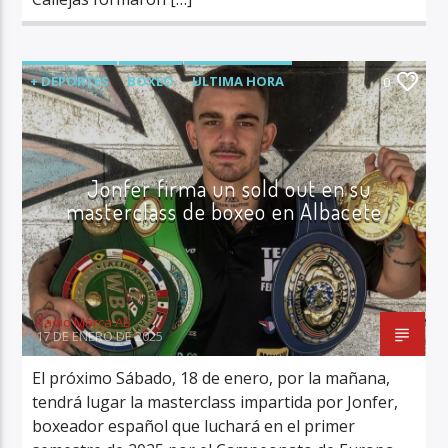
+ DEPORTES
BOXEO
ÚLTIMA HORA
0
Jonfer firma un sold out en su
masterclass de boxeo en Albacete
Radio Marca AB
17 DE ENERO DE 2025
El próximo Sábado, 18 de enero, por la mañana,
tendrá lugar la masterclass impartida por Jonfer,
boxeador español que luchará en el primer