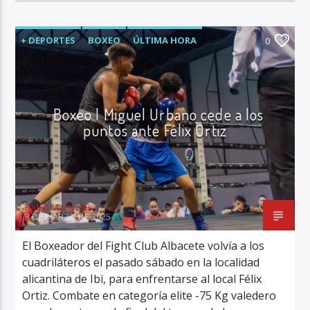
+ DEPORTES
BOXEO
ÚLTIMA HORA
0
Boxeo | Miguel Urbano cede a los
puntos ante Félix Ortiz
Radio Marca AB
3 DE MARZO DE 2025
El Boxeador del Fight Club Albacete volvía a los
cuadriláteros el pasado sábado en la localidad
alicantina de Ibi, para enfrentarse al local Félix
Ortiz. Combate en categoría elite -75 Kg valedero