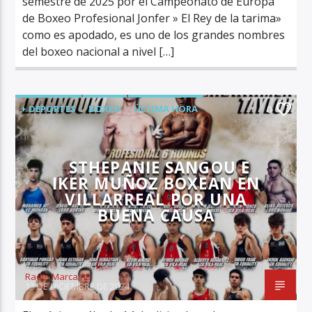
semestre de 2025 por el Campeonato de Europa
de Boxeo Profesional Jonfer » El Rey de la tarima»
como es apodado, es uno de los grandes nombres
del boxeo nacional a nivel […]
+ DEPORTES
BOXEO
ÚLTIMA HORA
0
STHEPANIE SANGOU E
IKER MUÑOZ BOXEAN EN
VILLARREAL POR UNA
BUENA CAUSA
Radio Marca AB
13 DE DICIEMBRE DE 2024