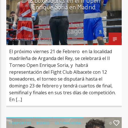
12 boxeadores en el II Open
Enrique Soria en Madrid
Radio Marca AB
20 DE FEBRERO DE 2025
El próximo viernes 21 de Febrero en la localidad
madrileña de Arganda del Rey, se celebrará el II
Torneo Open Enrique Soria, y habrá
representación del Fight Club Albacete con 12
boxeadores, el torneo se disputará hasta el
domingo 23 de febrero y tendrá cuartos de final,
semifinal y finales en sus tres días de competición.
En […]
+ DEPORTES
BOXEO
ÚLTIMA HORA
0