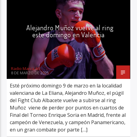
Alejandro Muñoz vuelve al ring
este domingo en Valencia
Radio Marca AB
Radio Marca AB
8 DE MARZO DE 2025
Esté próximo domingo 9 de marzo en la localidad
valenciana de La Eliana, Alejandro Muñoz, el púgil
del Fight Club Albacete vuelve a subirse al ring
Muñoz viene de perder por puntos en cuartos de
Final del Torneo Enrique Soria en Madrid, frente al
campeón de Venezuela, y campeón Panamericano,
en un gran combate por parte […]