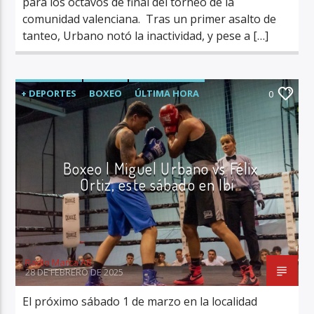
para los octavos de final del torneo de la
comunidad valenciana. Tras un primer asalto de
tanteo, Urbano notó la inactividad, y pese a […]
+ DEPORTES
BOXEO
ÚLTIMA HORA
0
Boxeo | Miguel Urbano vs Félix
Ortiz, este sábado en Ibi
Radio Marca AB
28 DE FEBRERO DE 2025
El próximo sábado 1 de marzo en la localidad