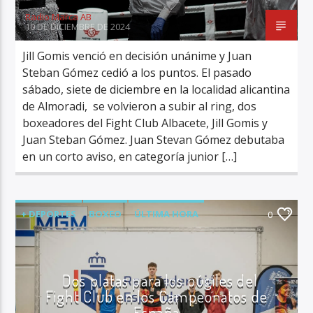
Radio Marca AB
10 DE DICIEMBRE DE 2024
Jill Gomis venció en decisión unánime y Juan
Steban Gómez cedió a los puntos. El pasado
sábado, siete de diciembre en la localidad alicantina
de Almoradi, se volvieron a subir al ring, dos
boxeadores del Fight Club Albacete, Jill Gomis y
Juan Steban Gómez. Juan Stevan Gómez debutaba
en un corto aviso, en categoría junior […]
+ DEPORTES
BOXEO
ÚLTIMA HORA
0
Dos platas para los púgiles del
Fight Club en los Campeonatos de
España