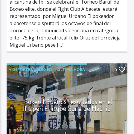
alicantina de Ibi se celebrará el Torneo Barull de
Boxeo elite, donde el Fight Club Albacete estará
representado por Miguel Urbano El boxeador
albacetense disputará los octavos de final del
Torneo de la comunidad valenciana en categoría
elite -75 kg, frente al local Felix Ortiz deTorrevieja.
Miguel Urbano pese […]
+ DEPORTES
BOXEO
ÚLTIMA HORA
0
Boxeo | Buenos resultados en el
II Open Enrique Soria de Madrid