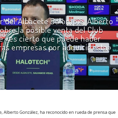
r del Albacete Balompié, Alberto
obre la posible venta del Club
e «es cierto que puede haber
tras empresas por adquirir esta»
te, Alberto González, ha reconocido en rueda de prensa que