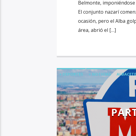
Belmonte, imponiéndose co
El conjunto nazarí comen
ocasión, pero el Alba golp
área, abrió el […]
+ DEPORTES
+ NOTICIAS
ALBACETE
ÚLTIMA HORA
PART