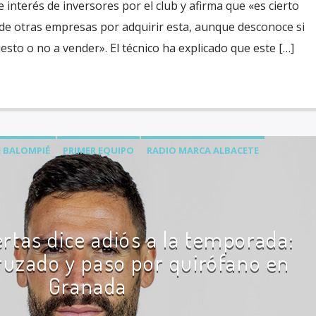
 interés de inversores por el club y afirma que «es cierto
de otras empresas por adquirir esta, aunque desconoce si
esto o no a vender». El técnico ha explicado que este […]
 BALOMPIÉ
PRIMER EQUIPO
RADIO MARCA ALBACETE
rtas dice adiós a la temporada:
cruzado y paso por quirófano en
Granada