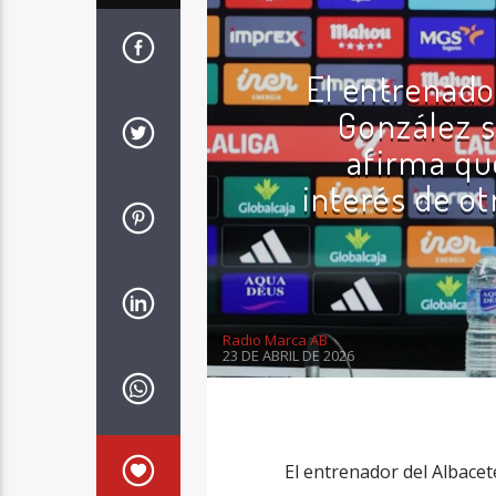
El entrenado
González s
afirma qu
interés de o
Radio Marca AB
23 DE ABRIL DE 2026
El entrenador del Albace