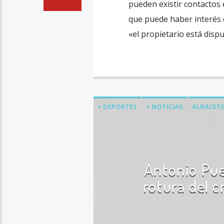
pueden existir contactos e
que puede haber interés 
«el propietario está dispu
+ DEPORTES
+ NOTICIAS
ALBACETE
ÚLTIMA HORA
Antonio Pue
rotura del 